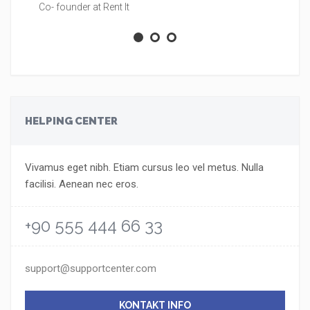
Co- founder at Rent It
Co
HELPING CENTER
Vivamus eget nibh. Etiam cursus leo vel metus. Nulla
facilisi. Aenean nec eros.
+90 555 444 66 33
support@supportcenter.com
KONTAKT INFO