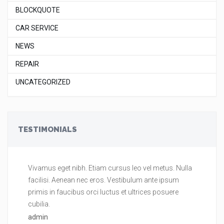
BLOCKQUOTE
CAR SERVICE
NEWS
REPAIR
UNCATEGORIZED
TESTIMONIALS
Vivamus eget nibh. Etiam cursus leo vel metus. Nulla
Vi
facilisi. Aenean nec eros. Vestibulum ante ipsum
fa
primis in faucibus orci luctus et ultrices posuere
pr
cubilia.
cu
admin
ad