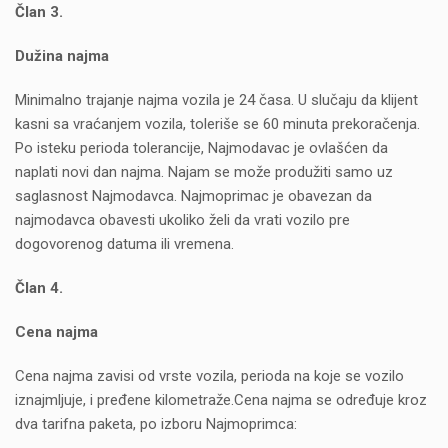
Član 3.
Dužina najma
Minimalno trajanje najma vozila je 24 časa. U slučaju da klijent
kasni sa vraćanjem vozila, toleriše se 60 minuta prekoračenja.
Po isteku perioda tolerancije, Najmodavac je ovlašćen da
naplati novi dan najma. Najam se može produžiti samo uz
saglasnost Najmodavca. Najmoprimac je obavezan da
najmodavca obavesti ukoliko želi da vrati vozilo pre
dogovorenog datuma ili vremena.
Član 4.
Cena najma
Cena najma zavisi od vrste vozila, perioda na koje se vozilo
iznajmljuje, i pređene kilometraže.Cena najma se određuje kroz
dva tarifna paketa, po izboru Najmoprimca: