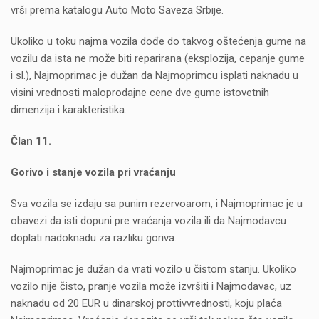
vrši prema katalogu Auto Moto Saveza Srbije.
Ukoliko u toku najma vozila dođe do takvog oštećenja gume na
vozilu da ista ne može biti reparirana (eksplozija, cepanje gume
i sl.), Najmoprimac je dužan da Najmoprimcu isplati naknadu u
visini vrednosti maloprodajne cene dve gume istovetnih
dimenzija i karakteristika.
Član 11.
Gorivo i stanje vozila pri vraćanju
Sva vozila se izdaju sa punim rezervoarom, i Najmoprimac je u
obavezi da isti dopuni pre vraćanja vozila ili da Najmodavcu
doplati nadoknadu za razliku goriva.
Najmoprimac je dužan da vrati vozilo u čistom stanju. Ukoliko
vozilo nije čisto, pranje vozila može izvršiti i Najmodavac, uz
naknadu od 20 EUR u dinarskoj prottivvrednosti, koju plaća