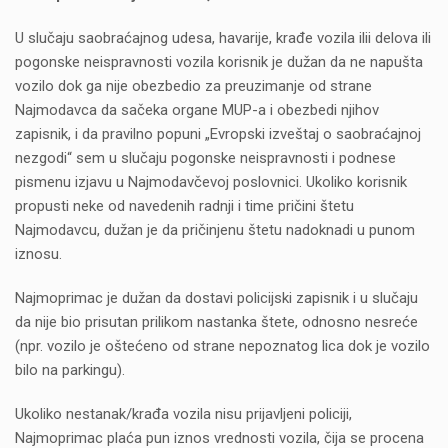
U slučaju saobraćajnog udesa, havarije, krađe vozila ilii delova ili
pogonske neispravnosti vozila korisnik je dužan da ne napušta
vozilo dok ga nije obezbedio za preuzimanje od strane
Najmodavca da sačeka organe MUP-a i obezbedi njihov
zapisnik, i da pravilno popuni „Evropski izveštaj o saobraćajnoj
nezgodi“ sem u slučaju pogonske neispravnosti i podnese
pismenu izjavu u Najmodavčevoj poslovnici. Ukoliko korisnik
propusti neke od navedenih radnji i time pričini štetu
Najmodavcu, dužan je da pričinjenu štetu nadoknadi u punom
iznosu.
Najmoprimac je dužan da dostavi policijski zapisnik i u slučaju
da nije bio prisutan prilikom nastanka štete, odnosno nesreće
(npr. vozilo je oštećeno od strane nepoznatog lica dok je vozilo
bilo na parkingu).
Ukoliko nestanak/krađa vozila nisu prijavljeni policiji,
Najmoprimac plaća pun iznos vrednosti vozila, čija se procena