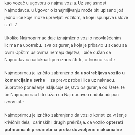
kao vozač u ugovoru o najmu vozila. Uz saglasnost
Najmodavca, u Ugovor o iznajmljivanju može biti upisano još
jedno lice koje može upravljati vozilom, a koje ispunjava uslove
iz čl. 2.
Ukoliko Najmoprimac daje iznajmljeno vozilo neovlašćenim
licima na upotrebu, sva osiguranja koja je pribavio u skladu sa
ovim Opštim uslovima nemaju dejstva, i biće dužan da
Najmodavcu nadoknadi pun iznos štete, odnosno krađe.
Najmoprimcu je izričito zabranjeno
da upotrebljava vozilo u
komercijalne svrhe
– za prevoz robe i lica uz naknadu.
Suprotno ponašanje isključuje dejstvo osiguranja od štete, te
će Najmoprimac biti dužan da Najmodavcu nadoknadi pun
iznos iste.
Najmoprimcu je izričito zabranjeno da vozilo koristi za vršenje
krivičnih dela, carinskih i drugih prekršaja, da vozilo
optereti
putnicima ili predmetima preko dozvoljene maksimalne