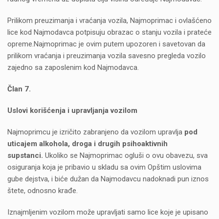
Prilikom preuzimanja i vraćanja vozila, Najmoprimac i ovlašćeno
lice kod Najmodavca potpisuju obrazac o stanju vozila i prateće
opreme.Najmoprimac je ovim putem upozoren i savetovan da
prilikom vraćanja i preuzimanja vozila savesno pregleda vozilo
zajedno sa zaposlenim kod Najmodavca.
Član 7.
Uslovi korišćenja i upravljanja vozilom
Najmoprimcu je izričito zabranjeno da vozilom upravlja
pod
uticajem alkohola, droga i drugih psihoaktivnih
supstanci.
Ukoliko se Najmoprimac ogluši o ovu obavezu, sva
osiguranja koja je pribavio u skladu sa ovim Opštim uslovima
gube dejstva, i biće dužan da Najmodavcu nadoknadi pun iznos
štete, odnosno krađe.
Iznajmljenim vozilom može upravljati samo lice koje je upisano