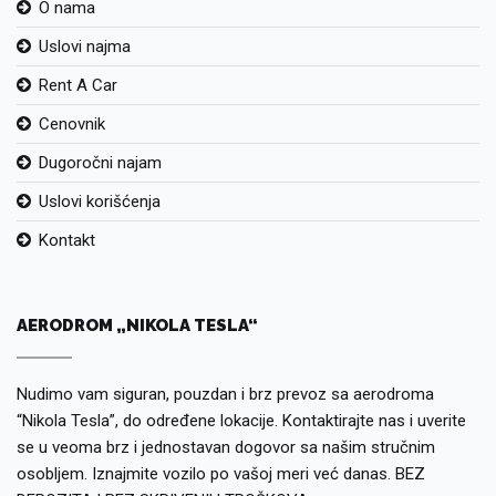
O nama
Uslovi najma
Rent A Car
Cenovnik
Dugoročni najam
Uslovi korišćenja
Kontakt
AERODROM „NIKOLA TESLA“
Nudimo vam siguran, pouzdan i brz prevoz sa aerodroma
“Nikola Tesla”, do određene lokacije. Kontaktirajte nas i uverite
se u veoma brz i jednostavan dogovor sa našim stručnim
osobljem. Iznajmite vozilo po vašoj meri već danas. BEZ