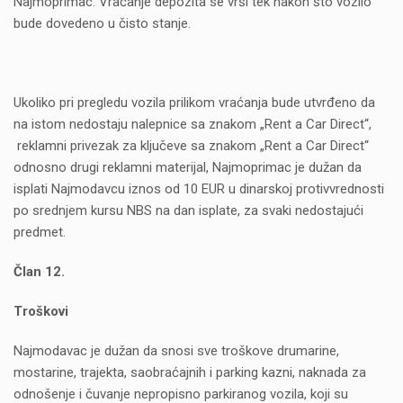
Najmoprimac. Vraćanje depozita se vrši tek nakon što vozilo
bude dovedeno u čisto stanje.
Ukoliko pri pregledu vozila prilikom vraćanja bude utvrđeno da
na istom nedostaju nalepnice sa znakom „Rent a Car Direct“,
reklamni privezak za ključeve sa znakom „Rent a Car Direct“
odnosno drugi reklamni materijal, Najmoprimac je dužan da
isplati Najmodavcu iznos od 10 EUR u dinarskoj protivvrednosti
po srednjem kursu NBS na dan isplate, za svaki nedostajući
predmet.
Član 12.
Troškovi
Najmodavac je dužan da snosi sve troškove drumarine,
mostarine, trajekta, saobraćajnih i parking kazni, naknada za
odnošenje i čuvanje nepropisno parkiranog vozila, koji su