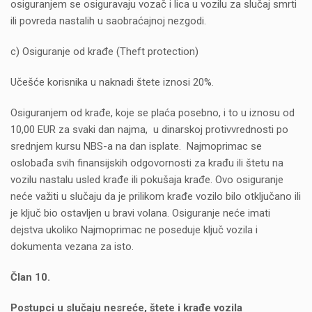
osiguranjem se osiguravaju vozač i lica u vozilu za slučaj smrti
ili povreda nastalih u saobraćajnoj nezgodi.
c) Osiguranje od krađe (Theft protection)
Učešće korisnika u naknadi štete iznosi 20%.
Osiguranjem od krađe, koje se plaća posebno, i to u iznosu od
10,00 EUR za svaki dan najma, u dinarskoj protivvrednosti po
srednjem kursu NBS-a na dan isplate. Najmoprimac se
oslobađa svih finansijskih odgovornosti za krađu ili štetu na
vozilu nastalu usled krađe ili pokušaja krađe. Ovo osiguranje
neće važiti u slučaju da je prilikom krađe vozilo bilo otključano ili
je ključ bio ostavljen u bravi volana. Osiguranje neće imati
dejstva ukoliko Najmoprimac ne poseduje ključ vozila i
dokumenta vezana za isto.
Član 10.
Postupci u slučaju nesreće, štete i krađe vozila