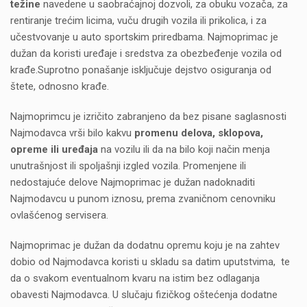
težine
navedene u saobraćajnoj dozvoli, za obuku vozača, za
rentiranje trećim licima, vuču drugih vozila ili prikolica, i za
učestvovanje u auto sportskim priredbama. Najmoprimac je
dužan da koristi uređaje i sredstva za obezbeđenje vozila od
krađe.Suprotno ponašanje isključuje dejstvo osiguranja od
štete, odnosno krađe.
Najmoprimcu je izričito zabranjeno da bez pisane saglasnosti
Najmodavca vrši bilo kakvu
promenu delova, sklopova,
opreme ili uređaja
na vozilu ili da na bilo koji način menja
unutrašnjost ili spoljašnji izgled vozila. Promenjene ili
nedostajuće delove Najmoprimac je dužan nadoknaditi
Najmodavcu u punom iznosu, prema zvaničnom cenovniku
ovlašćenog servisera.
Najmoprimac je dužan da dodatnu opremu koju je na zahtev
dobio od Najmodavca koristi u skladu sa datim uputstvima, te
da o svakom eventualnom kvaru na istim bez odlaganja
obavesti Najmodavca. U slučaju fizičkog oštećenja dodatne