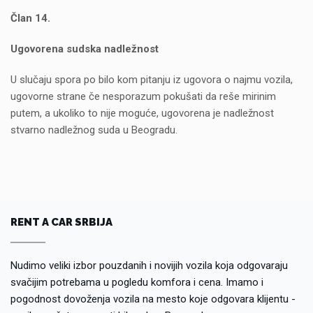
Član 14.
Ugovorena sudska nadležnost
U slučaju spora po bilo kom pitanju iz ugovora o najmu vozila,
ugovorne strane če nesporazum pokušati da reše mirinim
putem, a ukoliko to nije moguće, ugovorena je nadležnost
stvarno nadležnog suda u Beogradu.
RENT A CAR SRBIJA
Nudimo veliki izbor pouzdanih i novijih vozila koja odgovaraju
svačijim potrebama u pogledu komfora i cena. Imamo i
pogodnost dovoženja vozila na mesto koje odgovara klijentu -