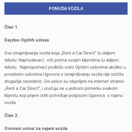
PONUDA VOZILA
Član 1.
Dejstvo Opštih uslova
Sva iznajmljivanja vozila koja „Rent a Car Direct“ (u daljem
tekstu: Najmodavac) vrši prema svojim klijentima (u daljem
tekstu: Najmoprimac) podležu ovim Opštim uslovima ukoliko u
posebnim uslovima Ugovora o iznajmljivanju vozila nije izričito
drugačije navedeno. Ovi uslovi su objavljeni na internet stranici
„Rent a Car Direct“, i uručuju se u jednom primerku svakom
klijentu, koji prijem istih potvrđuje potpisom Ugovora о najmu
vozila.
Član 2.
Osnovni uslovi za najam vozila