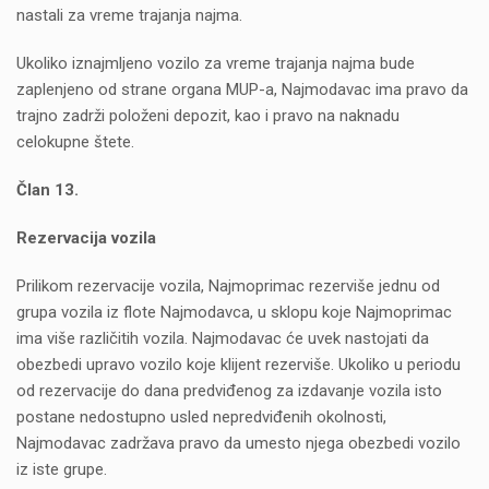
nastali za vreme trajanja najma.
Ukoliko iznajmljeno vozilo za vreme trajanja najma bude
zaplenjeno od strane organa MUP-a, Najmodavac ima pravo da
trajno zadrži položeni depozit, kao i pravo na naknadu
celokupne štete.
Član 13.
Rezervacija vozila
Prilikom rezervacije vozila, Najmoprimac rezerviše jednu od
grupa vozila iz flote Najmodavca, u sklopu koje Najmoprimac
ima više različitih vozila. Najmodavac će uvek nastojati da
obezbedi upravo vozilo koje klijent rezerviše. Ukoliko u periodu
od rezervacije do dana predviđenog za izdavanje vozila isto
postane nedostupno usled nepredviđenih okolnosti,
Najmodavac zadržava pravo da umesto njega obezbedi vozilo
iz iste grupe.