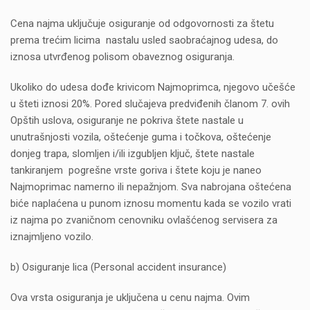
Cena najma uključuje osiguranje od odgovornosti za štetu
prema trećim licima nastalu usled saobraćajnog udesa, do
iznosa utvrđenog polisom obaveznog osiguranja.
Ukoliko do udesa dođe krivicom Najmoprimca, njegovo učešće
u šteti iznosi 20%. Pored slučajeva predviđenih članom 7. ovih
Opštih uslova, osiguranje ne pokriva štete nastale u
unutrašnjosti vozila, oštećenje guma i točkova, oštećenje
donjeg trapa, slomljen i/ili izgubljen ključ, štete nastale
tankiranjem pogrešne vrste goriva i štete koju je naneo
Najmoprimac namerno ili nepažnjom. Sva nabrojana oštećena
biće naplaćena u punom iznosu momentu kada se vozilo vrati
iz najma po zvaničnom cenovniku ovlašćenog servisera za
iznajmljeno vozilo.
b) Osiguranje lica (Personal accident insurance)
Ova vrsta osiguranja je uključena u cenu najma. Ovim