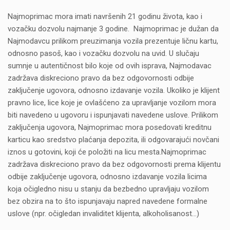
Najmoprimac mora imati navršenih 21 godinu života, kao i
vozačku dozvolu najmanje 3 godine. Najmoprimac je dužan da
Najmodavcu prilikom preuzimanja vozila prezentuje ličnu kartu,
odnosno pasoš, kao i vozačku dozvolu na uvid. U slučaju
sumnje u autentičnost bilo koje od ovih isprava, Najmodavac
zadržava diskreciono pravo da bez odgovornosti odbije
zaključenje ugovora, odnosno izdavanje vozila. Ukoliko je klijent
pravno lice, lice koje je ovlašćeno za upravljanje vozilom mora
biti navedeno u ugovoru i ispunjavati navedene uslove. Prilikom
zaključenja ugovora, Najmoprimac mora posedovati kreditnu
karticu kao sredstvo plaćanja depozita, ili odgovarajući novčani
iznos u gotovini, koji će položiti na licu mesta.Najmoprimac
zadržava diskreciono pravo da bez odgovornosti prema klijentu
odbije zaključenje ugovora, odnosno izdavanje vozila licima
koja očigledno nisu u stanju da bezbedno upravljaju vozilom
bez obzira na to što ispunjavaju napred navedene formalne
uslove (npr. očigledan invaliditet klijenta, alkoholisanost…)