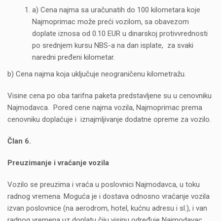
a) Cena najma sa uračunatih do 100 kilometara koje
Najmoprimac može preći vozilom, sa obavezom
doplate iznosa od 0.10 EUR u dinarskoj protivvrednosti
po srednjem kursu NBS-a na dan isplate, za svaki
naredni pređeni kilometar.
b) Cena najma koja uključuje neograničenu kilometražu.
Visine cena po oba tarifna paketa predstavljene su u cenovniku
Najmodavca. Pored cene najma vozila, Najmoprimac prema
cenovniku doplaćuje i iznajmljivanje dodatne opreme za vozilo.
Član 6.
Preuzimanje i vraćanje vozila
Vozilo se preuzima i vraća u poslovnici Najmodavca, u toku
radnog vremena. Moguća je i dostava odnosno vraćanje vozila
izvan poslovnice (na aerodrom, hotel, kućnu adresu i sl.), i van
radnog vremena uz doplatu čiju visinu određuje Najmodavac.