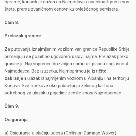
opreme, korisnik je dužan da Najmodavcu nadoknadi pun iznos
štete, prema zvaničnom cenovniku ovlašćenog servisera.
Član 8.
Prelazak granice
Za putovanja iznajmljenim vozilom van granica Republike Srbije
primenjuju se posebno ugovoreni uslovi najma. Prelazak preko
granice je Najmoprimcu dozvoljen samo uz pisanu saglasnost
Najmodavca. Bez izuzetka, Najmoprimcu je
izričito
zabranjen
ulazak iznajmljenim vozilom u Albaniju i na teritoriju
Kosova. Sve troškove oko pribavljanja zelenog kartona
potrebnog za ulazak u pojedine zemlje snosi Najmoprimac
Član 9.
Osiguranja
a) Osiguranje u slučaju udesa (Collision Damage Waiver)