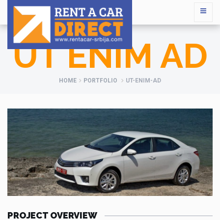
UT ENIM AD
HOME
PORTFOLIO
UT-ENIM-AD
PROJECT OVERVIEW