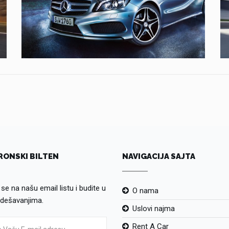
RONSKI BILTEN
NAVIGACIJA SAJTA
e se na našu email listu i budite u
O nama
 dešavanjima.
Uslovi najma
Rent A Car