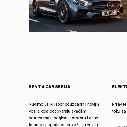
RENT A CAR SRBIJA
ELEKT
Nudimo veliki izbor pouzdanih i novijih
Prijavit
vozila koja odgovaraju svačijim
toku sa
potrebama u pogledu komfora i cena.
Imamo i pogodnost dovoženja vozila