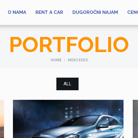
O NAMA
RENT A CAR
DUGOROČNI NAJAM
CEN
PORTFOLIO
HOME
MERCEDES
ALL
LOREM IPSUM DOLOR SIT
MERCEDES