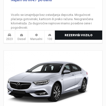
Najam od 60€/ po danu
Vozilo se iznajmljuje bez ostavljanja depozita. Mogućnost
plaćanja gotovinski, karticom ili preko računa. Neograničena
kilometraža. Za dugoročne najmove imamo posebne cene i
pogodnosti.
REZERVIŠI VOZILO
2023
Diesel
Manuelni
100