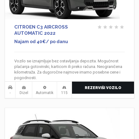
CITROEN C3 AIRCROSS
AUTOMATIC 2022
Najam od 40€/ po danu
Vozilo se iznajmljuje bez ostavljanja depozita. Mogućnost
plaćanja gotovinski, karticom ili preko računa. Neograničena
kilometraža. Za dugoročne najmove imamo posebne cene i
pogodnosti.
REZERVIŠI VOZILO
-
Dizel
Automatik
115