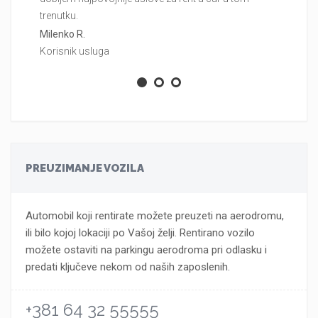
trenutku.
pr
Milenko R.
Ma
Korisnik usluga
Ko
PREUZIMANJE VOZILA
Automobil koji rentirate možete preuzeti na aerodromu,
ili bilo kojoj lokaciji po Vašoj želji. Rentirano vozilo
možete ostaviti na parkingu aerodroma pri odlasku i
predati ključeve nekom od naših zaposlenih.
+381 64 32 55555