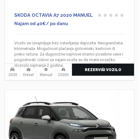
SKODA OCTAVIA A7 2020 MANUEL
Najam od 40€/ po danu
Vozilo se iznajmljuje bez ostavljanja depozita. Neograničena
kilometraža. Mogućnost plaćanja gotovinski, karticom ili
preko računa. Za dugoročne najmove imamo posebne cene i
pogodnosti. Uslovi za najam vozila su da imate vozačku
dozvolu najmanje 2 godine,
REZERVIŠI VOZILO
-2020
Diesel
Manual
25000