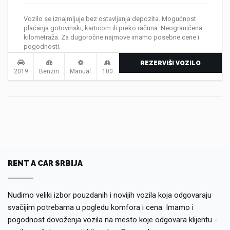
Vozilo se iznajmljuje bez ostavljanja depozita. Mogućnost
plaćanja gotovinski, karticom ili preko računa. Neograničena
kilometraža. Za dugoročne najmove imamo posebne cene i
pogodnosti.
REZERVIŠI VOZILO
2019
Benzin
Manual
100
RENT A CAR SRBIJA
Nudimo veliki izbor pouzdanih i novijih vozila koja odgovaraju
svačijim potrebama u pogledu komfora i cena. Imamo i
pogodnost dovoženja vozila na mesto koje odgovara klijentu -