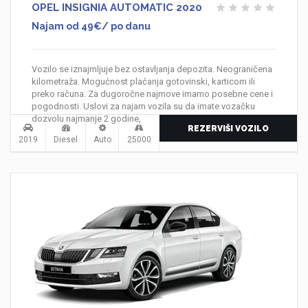
OPEL INSIGNIA AUTOMATIC 2020
Najam od 49€/ po danu
Vozilo se iznajmljuje bez ostavljanja depozita. Neograničena
kilometraža. Mogućnost plaćanja gotovinski, karticom ili
preko računa. Za dugoročne najmove imamo posebne cene i
pogodnosti. Uslovi za najam vozila su da imate vozačku
dozvolu najmanje 2 godine,
REZERVIŠI VOZILO
2019
Diesel
Auto
25000