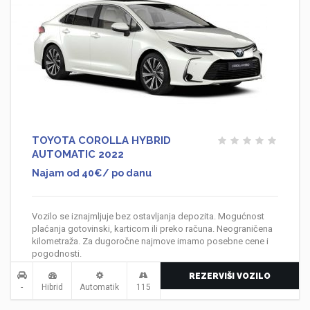
TOYOTA COROLLA HYBRID
AUTOMATIC 2022
Najam od 40€/ po danu
Vozilo se iznajmljuje bez ostavljanja depozita. Mogućnost
plaćanja gotovinski, karticom ili preko računa. Neograničena
kilometraža. Za dugoročne najmove imamo posebne cene i
pogodnosti.
REZERVIŠI VOZILO
-
Hibrid
Automatik
115