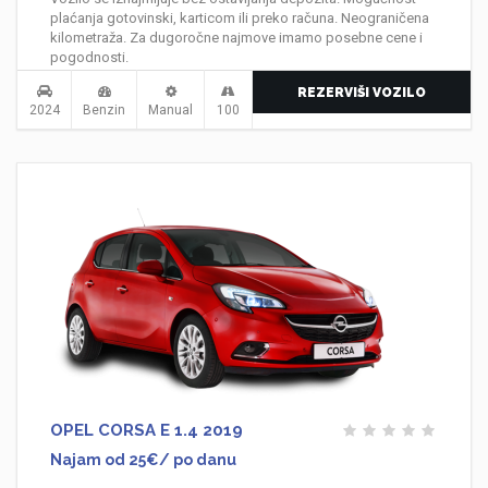
plaćanja gotovinski, karticom ili preko računa. Neograničena
kilometraža. Za dugoročne najmove imamo posebne cene i
pogodnosti.
REZERVIŠI VOZILO
2024
Benzin
Manual
100
OPEL CORSA E 1.4 2019
Najam od 25€/ po danu