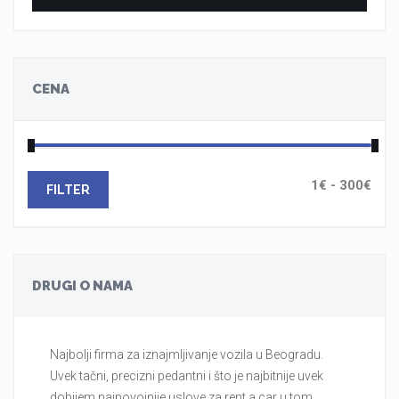
CENA
FILTER
DRUGI O NAMA
Najbolji firma za iznajmljivanje vozila u Beogradu.
Br
Uvek tačni, precizni pedantni i što je najbitnije uvek
tr
dobijem najpovojnije uslove za rent a car u tom
au