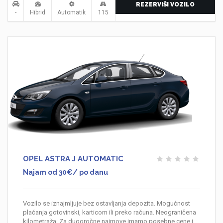
REZERVIŠI VOZILO
-
Hibrid
Automatik
115
OPEL ASTRA J AUTOMATIC
Najam od 30€/ po danu
Vozilo se iznajmljuje bez ostavljanja depozita. Mogućnost
plaćanja gotovinski, karticom ili preko računa. Neograničena
kilometraža. Za dugoročne najmove imamo posebne cene i