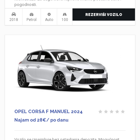
pogodnosti.
REZERVIŠI VOZILO
2018
Petrol
Auto
100
OPEL CORSA F MANUEL 2024
Najam od 28€/ po danu
Vozilo se iznajmljuje bez ostavljanja depozita. Mogućnost