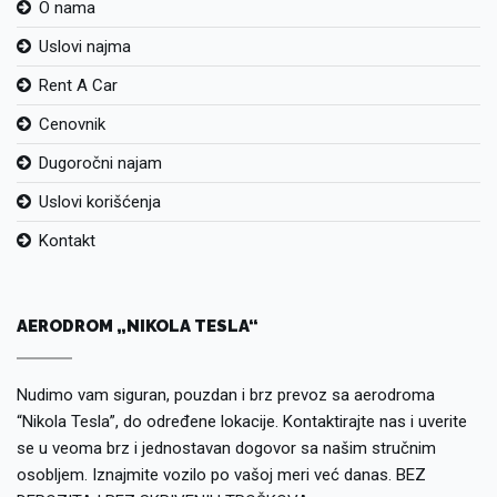
O nama
Uslovi najma
Rent A Car
Cenovnik
Dugoročni najam
Uslovi korišćenja
Kontakt
AERODROM „NIKOLA TESLA“
Nudimo vam siguran, pouzdan i brz prevoz sa aerodroma
“Nikola Tesla”, do određene lokacije. Kontaktirajte nas i uverite
se u veoma brz i jednostavan dogovor sa našim stručnim
osobljem. Iznajmite vozilo po vašoj meri već danas. BEZ