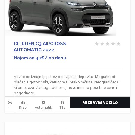
CITROEN C3 AIRCROSS
AUTOMATIC 2022
Najam od 40€/ po danu
Vozilo se iznajmljuje bez ostavljanja depozita. Mogućnost
plaćanja gotovinski, karticom ili preko računa. Neograničena
kilometraža. Za dugoročne najmove imamo posebne cene i
pogodnosti.
REZERVIŠI VOZILO
-
Dizel
Automatik
115