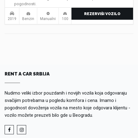
pogodnosti.
REZERVIŠI VOZILO
2019
Benzin
Manualni
100
RENT A CAR SRBIJA
Nudimo veliki izbor pouzdanih i novijih vozila koja odgovaraju
svačijim potrebama u pogledu komfora i cena. Imamo i
pogodnost dovoženja vozila na mesto koje odgovara klijentu -
vozilo možete preuzeti bilo gde u Beogradu.