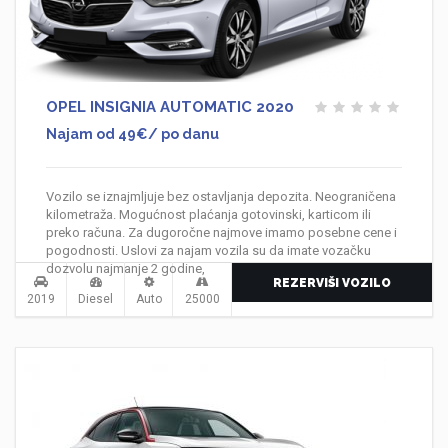
OPEL INSIGNIA AUTOMATIC 2020
Najam od 49€/ po danu
Vozilo se iznajmljuje bez ostavljanja depozita. Neograničena
kilometraža. Mogućnost plaćanja gotovinski, karticom ili
preko računa. Za dugoročne najmove imamo posebne cene i
pogodnosti. Uslovi za najam vozila su da imate vozačku
dozvolu najmanje 2 godine,
REZERVIŠI VOZILO
2019
Diesel
Auto
25000