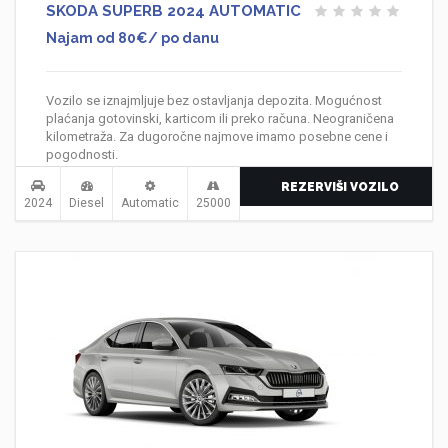
SKODA SUPERB 2024 AUTOMATIC
Najam od 80€/ po danu
Vozilo se iznajmljuje bez ostavljanja depozita. Mogućnost
plaćanja gotovinski, karticom ili preko računa. Neograničena
kilometraža. Za dugoročne najmove imamo posebne cene i
pogodnosti.
REZERVIŠI VOZILO
2024
Diesel
Automatic
25000