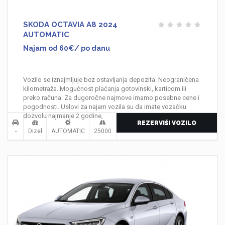
SKODA OCTAVIA A8 2024
AUTOMATIC
Najam od 60€/ po danu
Vozilo se iznajmljuje bez ostavljanja depozita. Neograničena
kilometraža. Mogućnost plaćanja gotovinski, karticom ili
preko računa. Za dugoročne najmove imamo posebne cene i
pogodnosti. Uslovi za najam vozila su da imate vozačku
dozvolu najmanje 2 godine,
REZERVIŠI VOZILO
-
Dizel
AUTOMATIC
25000