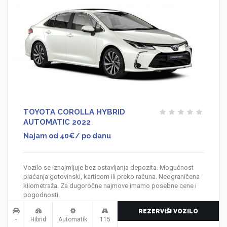
TOYOTA COROLLA HYBRID
AUTOMATIC 2022
Najam od 40€/ po danu
Vozilo se iznajmljuje bez ostavljanja depozita. Mogućnost
plaćanja gotovinski, karticom ili preko računa. Neograničena
kilometraža. Za dugoročne najmove imamo posebne cene i
pogodnosti.
REZERVIŠI VOZILO
-
Hibrid
Automatik
115