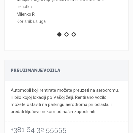
trenutku.
pr
Milenko R.
Ma
Korisnik usluga
Ko
PREUZIMANJE VOZILA
Automobil koji rentirate možete preuzeti na aerodromu,
ili bilo kojoj lokaciji po Vašoj želji. Rentirano vozilo
možete ostaviti na parkingu aerodroma pri odlasku i
predati ključeve nekom od naših zaposlenih.
+381 64 32 55555