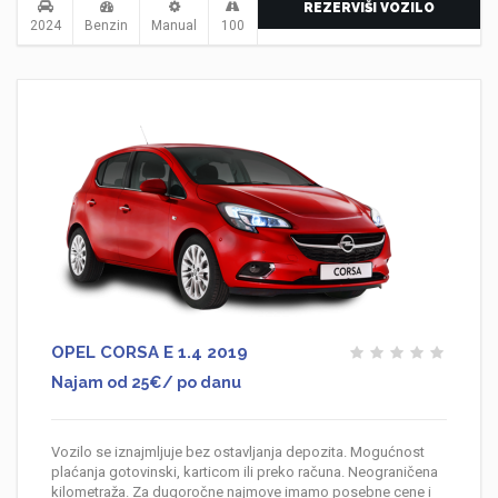
REZERVIŠI VOZILO
2024
Benzin
Manual
100
OPEL CORSA E 1.4 2019
Najam od 25€/ po danu
Vozilo se iznajmljuje bez ostavljanja depozita. Mogućnost
plaćanja gotovinski, karticom ili preko računa. Neograničena
kilometraža. Za dugoročne najmove imamo posebne cene i