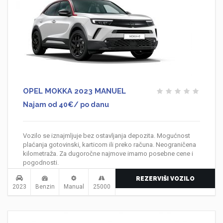
OPEL MOKKA 2023 MANUEL
Najam od 40€/ po danu
Vozilo se iznajmljuje bez ostavljanja depozita. Mogućnost
plaćanja gotovinski, karticom ili preko računa. Neograničena
kilometraža. Za dugoročne najmove imamo posebne cene i
pogodnosti.
REZERVIŠI VOZILO
2023
Benzin
Manual
25000