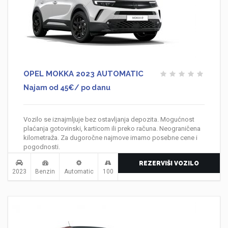
OPEL MOKKA 2023 AUTOMATIC
Najam od 45€/ po danu
Vozilo se iznajmljuje bez ostavljanja depozita. Mogućnost
plaćanja gotovinski, karticom ili preko računa. Neograničena
kilometraža. Za dugoročne najmove imamo posebne cene i
pogodnosti.
REZERVIŠI VOZILO
2023
Benzin
Automatic
100