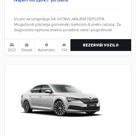
Najam od 150€/ po danu
Vozilo se iznajmljuje SA OSTAVLJANJEM DEPOZITA.
Mogućnost plaćanja gotovinski, karticom ili preko računa. Za
dugoročne najmove imamo posebne cene i pogodnosti.
REZERVIŠI VOZILO
2022
Diesel
Automatic
100