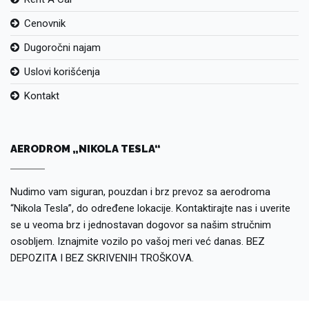
Cenovnik
Dugoročni najam
Uslovi korišćenja
Kontakt
AERODROM „NIKOLA TESLA“
Nudimo vam siguran, pouzdan i brz prevoz sa aerodroma
“Nikola Tesla”, do određene lokacije. Kontaktirajte nas i uverite
se u veoma brz i jednostavan dogovor sa našim stručnim
osobljem. Iznajmite vozilo po vašoj meri već danas. BEZ
DEPOZITA I BEZ SKRIVENIH TROŠKOVA.