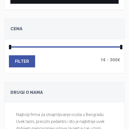
CENA
FILTER
DRUGI O NAMA
Najbolji firma za iznajmljivanje vozila u Beogradu.
Br
Uvek tačni, precizni pedantni i što je najbitnije uvek
tr
dobijem najpovojnije uslove za rent a car u tom
au