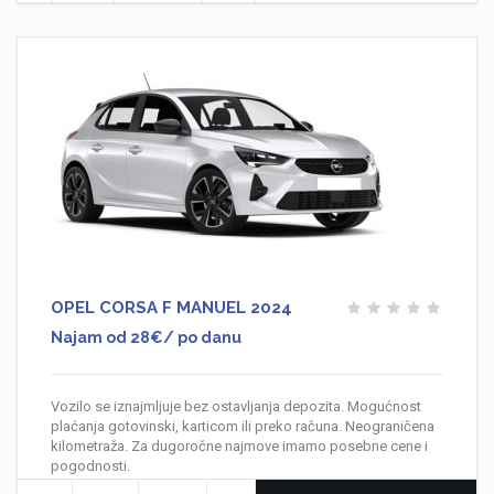
OPEL CORSA F MANUEL 2024
Najam od 28€/ po danu
Vozilo se iznajmljuje bez ostavljanja depozita. Mogućnost
plaćanja gotovinski, karticom ili preko računa. Neograničena
kilometraža. Za dugoročne najmove imamo posebne cene i
pogodnosti.